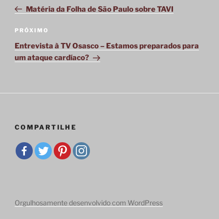
de
anterior
Matéria da Folha de São Paulo sobre TAVI
Post
PRÓXIMO
Próximo
post
Entrevista à TV Osasco – Estamos preparados para
um ataque cardíaco?
COMPARTILHE
Orgulhosamente desenvolvido com WordPress