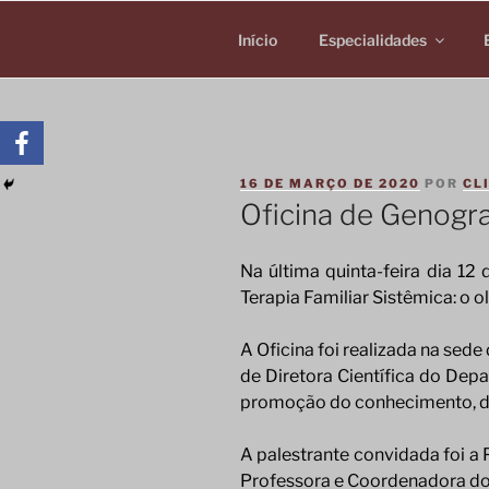
Pular
para
Início
Especialidades
o
conteúdo
PUBLICADO
16 DE MARÇO DE 2020
POR
CL
EM
Oficina de Genogra
Na última quinta-feira dia 1
Terapia Familiar Sistêmica: o 
A Oficina foi realizada na se
de Diretora Científica do Dep
promoção do conhecimento, da
A palestrante convidada foi a 
Professora e Coordenadora do