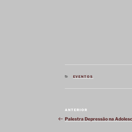
CATEGORIAS
EVENTOS
Navegação
ANTERIOR
Post
de
anterior
Palestra Depressão na Adoles
Post